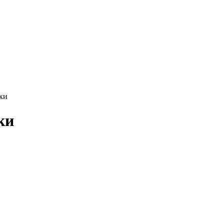
ки
ки