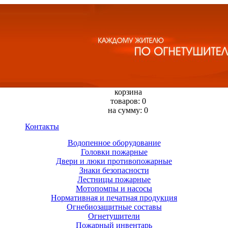
корзина
товаров: 0
на сумму: 0
Контакты
Водопенное оборудование
Головки пожарные
Двери и люки противопожарные
Знаки безопасности
Лестницы пожарные
Мотопомпы и насосы
Нормативная и печатная продукция
Огнебиозащитные составы
Огнетушители
Пожарный инвентарь