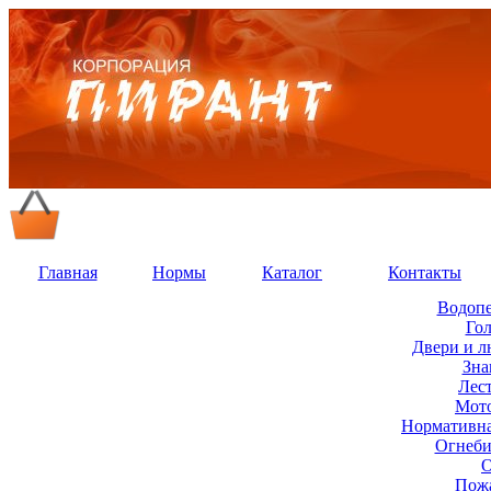
Главная
Нормы
Каталог
Контакты
Водопе
Го
Двери и 
Зна
Лес
Мот
Нормативна
Огнеби
О
Пож