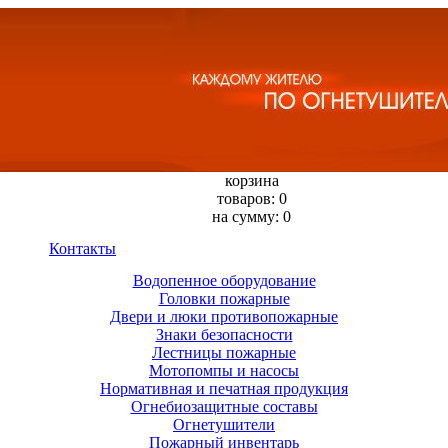
корзина
товаров: 0
на сумму: 0
Контакты
Водопенное оборудование
Головки пожарные
Двери и люки противопожарные
Знаки безопасности
Лестницы пожарные
Мотопомпы и насосы
Нормативная и печатная продукция
Огнебиозащитные составы
Огнетушители
Пожарный инвентарь